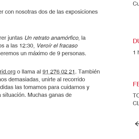
Cu
r con nosotras dos de las exposiciones
rer juntas
Un retrato anamórfico
, la
D
os a las 12:30,
Veroír el fracaso
1 
o seremos un máximo de 9 personas.
id.org
o llama al
91 276 02 21
. También
os demasiadas, unirte al recorrido
F
edidas las tomamos para cuidarnos y
a situación. Muchas ganas de
T
C