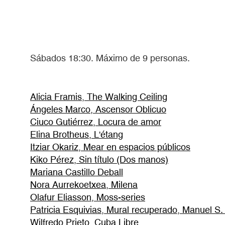
Sábados 18:30. Máximo de 9 personas.
Alicia Framis, The Walking Ceiling
Ángeles Marco, Ascensor Oblicuo
Ciuco Gutiérrez, Locura de amor
Elina Brotheus, L'étang
Itziar Okariz, Mear en espacios públicos
Kiko Pérez, Sin título (Dos manos)
Mariana Castillo Deball
Nora Aurrekoetxea, Milena
Olafur Eliasson, Moss-series
Patricia Esquivias, Mural recuperado, Manuel S
Wilfredo Prieto, Cuba Libre