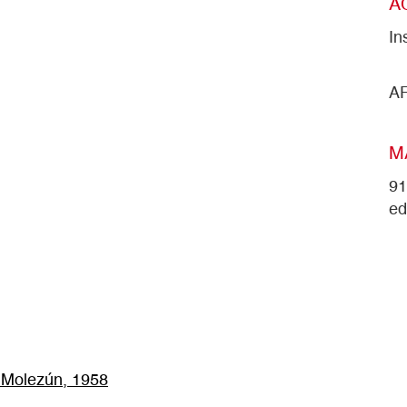
A
In
A
M
91
ed
. Molezún, 1958