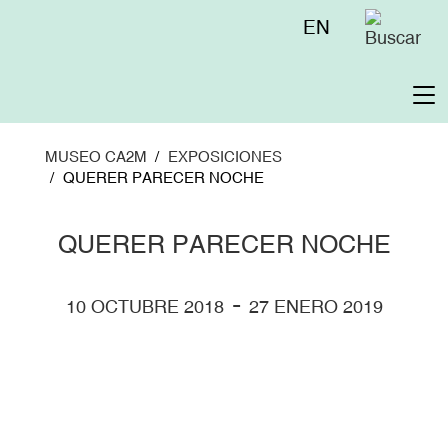
Pasar
Menú
EN
al
superior
contenido
principal
To
na
MUSEO CA2M
EXPOSICIONES
QUERER PARECER NOCHE
QUERER PARECER NOCHE
-
10 OCTUBRE 2018
27 ENERO 2019