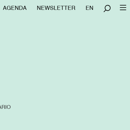
Menú
AGENDA
NEWSLETTER
EN
To
superior
na
ARIO