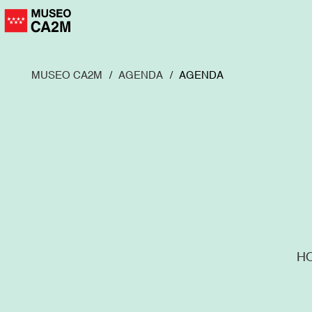
Pasar
al
contenido
principal
MUSEO CA2M
AGENDA
AGENDA
H