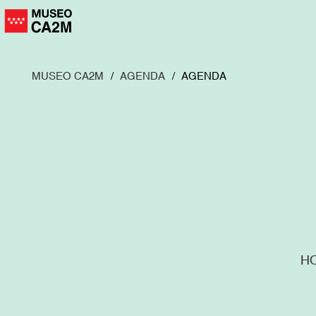
Pasar
al
contenido
principal
MUSEO CA2M
AGENDA
AGENDA
H