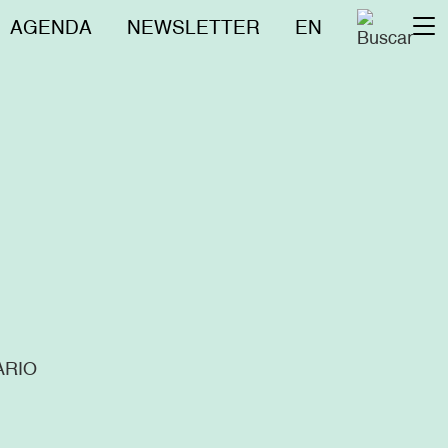
Menú
AGENDA
NEWSLETTER
EN
To
superior
na
ARIO