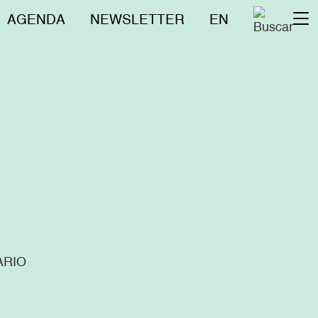
Menú
AGENDA
NEWSLETTER
EN
To
superior
na
ARIO