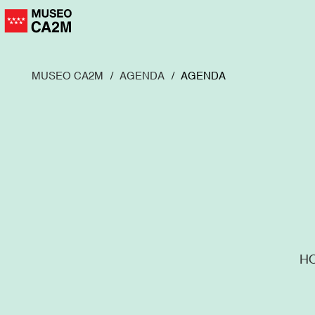
Pasar
al
contenido
principal
MUSEO CA2M
AGENDA
AGENDA
H