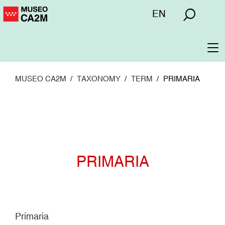
Pasar
Menú
EN
al
superior
contenido
principal
To
na
MUSEO CA2M
TAXONOMY
TERM
PRIMARIA
PRIMARIA
Primaria