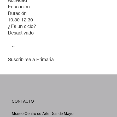
Actividad
Educación
Duración
10:30-12:30
¿Es un ciclo?
Desactivado
Paginación
Página
‹‹
anterior
Suscribirse a Primaria
W
CONTACTO
A
Museo Centro de Arte Dos de Mayo