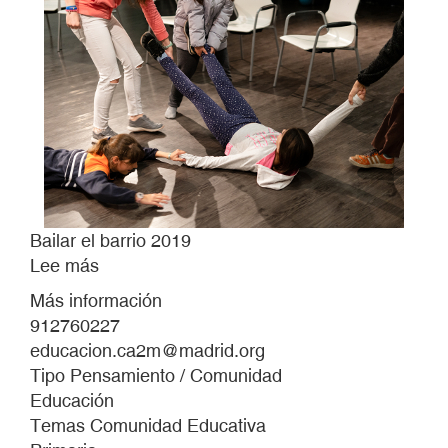
Bailar el barrio 2019
Lee más
sobre
Bailar
Más información
el
912760227
barrio
educacion.ca2m@madrid.org
2019
Tipo Pensamiento / Comunidad
Educación
Temas Comunidad Educativa