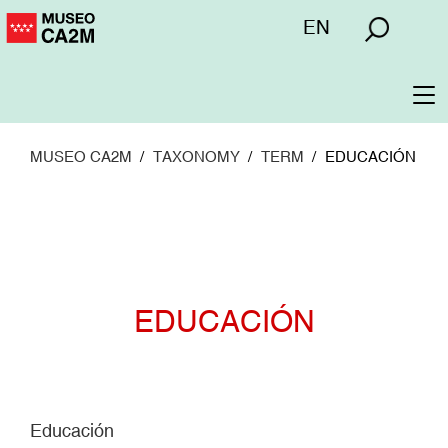
Pasar
Menú
EN
al
superior
contenido
principal
To
na
MUSEO CA2M
TAXONOMY
TERM
EDUCACIÓN
EDUCACIÓN
Educación