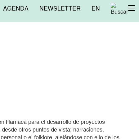
Menú
AGENDA
NEWSLETTER
EN
To
superior
na
con Hamaca para el desarrollo de proyectos
 desde otros puntos de vista; narraciones,
ersonal o el folklore, alejándose con ello de los