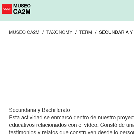
Pasar
al
contenido
principal
MUSEO CA2M
TAXONOMY
TERM
SECUNDARIA Y
Secundaria y Bachillerato
Esta actividad se enmarcó dentro de nuestro proyect
educativos relacionados con el vídeo. Constó de una
testimonios y relatos que construyen desde lo person