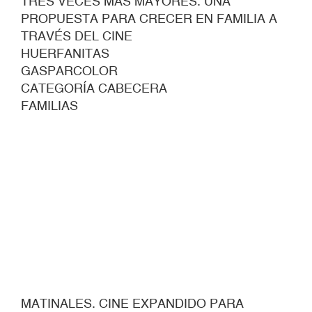
TRES VECES MÁS MAYORES. UNA
PROPUESTA PARA CRECER EN FAMILIA A
TRAVÉS DEL CINE
HUERFANITAS
GASPARCOLOR
CATEGORÍA CABECERA
FAMILIAS
MATINALES. CINE EXPANDIDO PARA
FAMILIAS
Más información y contacto
912760225
educacion.ca2m@madrid.org
Pie media
Fotografía: Maru Serrano.
¿Es un ciclo?
Desactivado
Este año, tras diez años trabajando juntos en el