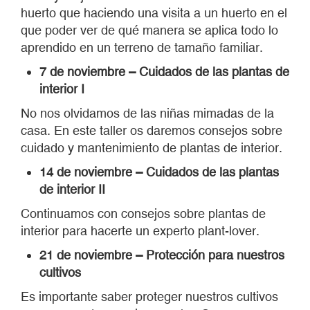
14 de noviembre – Cuidados de las plantas
de interior II
Continuamos con consejos sobre plantas de
interior para hacerte un experto plant-lover.
21 de noviembre – Protección para nuestros
cultivos
Es importante saber proteger nuestros cultivos
para no quedarnos sin cosecha. Sea por
inclemencias del tiempo, por aparición de
animales intrusos o por otros motivos, en este
taller te preparamos para las pequeñas
incidencias que puedan darse en los próximos
meses.
28 de noviembre – Taller de germinados
El frío de finales de noviembre nos obliga a
recogernos para hacer otro tipo de talleres más