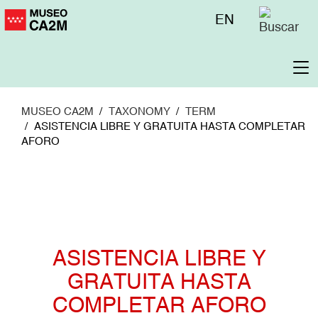
Pasar
Menú
EN
al
superior
contenido
principal
To
na
MUSEO CA2M
TAXONOMY
TERM
ASISTENCIA LIBRE Y GRATUITA HASTA COMPLETAR
AFORO
ASISTENCIA LIBRE Y
GRATUITA HASTA
COMPLETAR AFORO