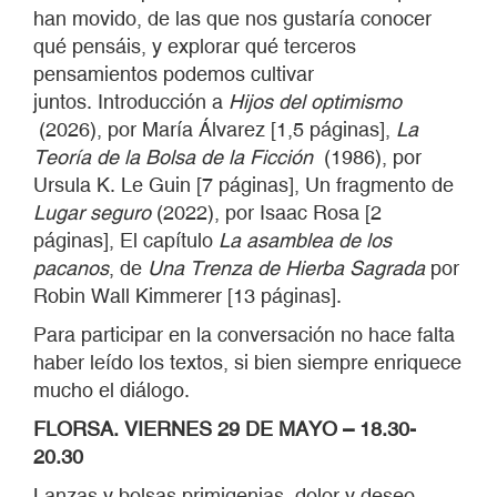
han movido, de las que nos gustaría conocer
qué pensáis, y explorar qué terceros
pensamientos podemos cultivar
juntos. Introducción a
Hijos del optimismo
(2026), por María Álvarez [1,5 páginas],
La
Teoría de la Bolsa de la Ficción
(1986), por
Ursula K. Le Guin [7 páginas], Un fragmento de
Lugar seguro
(2022), por Isaac Rosa [2
páginas], El capítulo
La asamblea de los
pacanos
, de
Una Trenza de Hierba Sagrada
por
Robin Wall Kimmerer [13 páginas].
Para participar en la conversación no hace falta
haber leído los textos, si bien siempre enriquece
mucho el diálogo.
FLORSA. VIERNES 29 DE MAYO – 18.30-
20.30
Lanzas y bolsas primigenias, dolor y deseo,