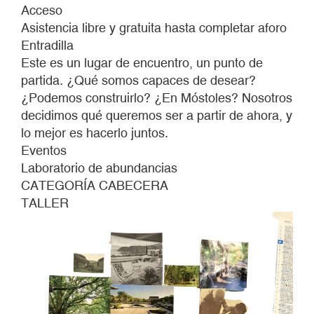
LABORATORIO
Acceso
DE
Asistencia libre y gratuita hasta completar aforo
ABUNDANCIAS.
Entradilla
Una
Este es un lugar de encuentro, un punto de
exploración
partida. ¿Qué somos capaces de desear?
solarpunk
¿Podemos construirlo? ¿En Móstoles? Nosotros
para
decidimos qué queremos ser a partir de ahora, y
imaginar
lo mejor es hacerlo juntos.
futuros
Eventos
deseables.
Laboratorio de abundancias
CATEGORÍA CABECERA
TALLER