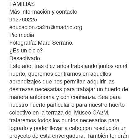
huerto, queremos centrarnos en aquellos
aprendizajes que nos permitan adquirir las
destrezas necesarias para trabajar un huerto de
manera autónoma y con confianza. Sea para
nuestro huerto particular o para nuestro huerto
colectivo en la terraza del Museo CA2M,
trataremos todos los puntos necesarios para
lograrlo y poder llevar a cabo con resolución un
proyecto de esta envergadura. También tendrán
lugar otros talleres relacionados con la
naturaleza y la conservación del medio
ambiente orientado a nuestras ciudades.
Huerto en la terraza es un punto de encuentro
intergeneracional en el que aprender, construir y
compartir conocimientos para la creación
colectiva de un nuevo modelo de ciudad basado
en la sostenibilidad en términos ecológicos y la
práctica de la vida buena. Un espacio en el que