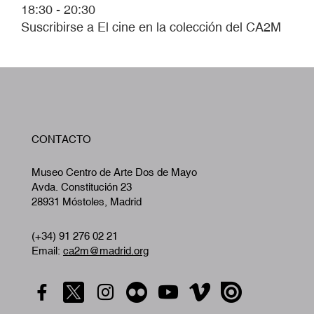
18:30 - 20:30
Suscribirse a El cine en la colección del CA2M
W
CONTACTO
A
Museo Centro de Arte Dos de Mayo
Avda. Constitución 23
28931 Móstoles, Madrid
(+34) 91 276 02 21
Email:
ca2m@madrid.org