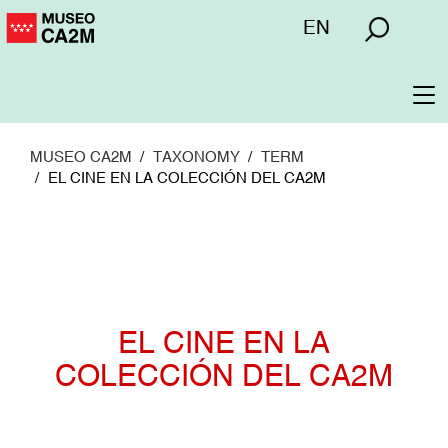
Pasar
Menú
EN
al
superior
contenido
principal
To
na
MUSEO CA2M
TAXONOMY
TERM
EL CINE EN LA COLECCIÓN DEL CA2M
EL CINE EN LA
COLECCIÓN DEL CA2M