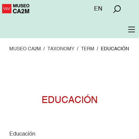
Pasar
Menú
EN
al
superior
contenido
principal
To
na
MUSEO CA2M
TAXONOMY
TERM
EDUCACIÓN
EDUCACIÓN
Educación