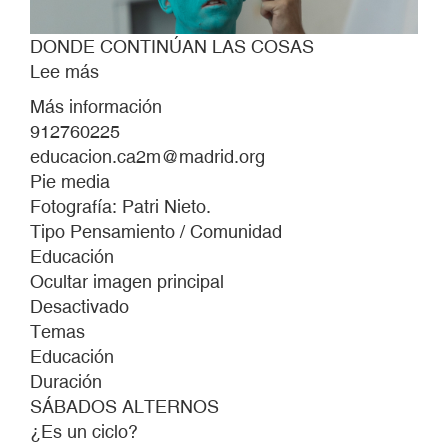
DONDE CONTINÚAN LAS COSAS
Lee más
sobre
DONDE
Más información
CONTINÚAN
912760225
LAS
educacion.ca2m@madrid.org
COSAS
Pie media
Fotografía: Patri Nieto.
Tipo Pensamiento / Comunidad
Educación
Ocultar imagen principal
Desactivado
Temas
Educación
Duración
SÁBADOS ALTERNOS
¿Es un ciclo?