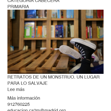
CATEGORÍA CABECERA
PRIMARIA
RETRATOS DE UN MONSTRUO. UN LUGAR
PARA LO SALVAJE
Lee más
sobre
RETRATOS
Más información
DE
912760225
UN
educacion.ca2m@madrid.org