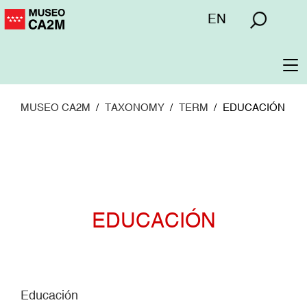
Pasar
Menú
EN
al
superior
contenido
principal
To
na
MUSEO CA2M
TAXONOMY
TERM
EDUCACIÓN
EDUCACIÓN
Educación