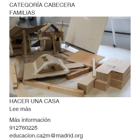
CATEGORÍA CABECERA
FAMILIAS
HACER UNA CASA
Lee más
sobre
HACER
Más información
UNA
912760225
CASA
educacion.ca2m@madrid.org