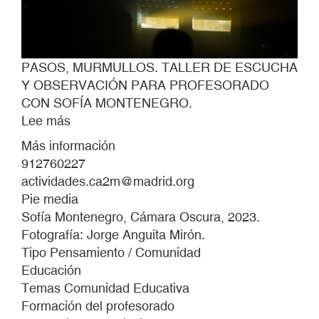
PASOS, MURMULLOS. TALLER DE ESCUCHA
Y OBSERVACIÓN PARA PROFESORADO
CON SOFÍA MONTENEGRO.
Lee más
sobre
PASOS,
Más información
MURMULLOS.
912760227
TALLER
actividades.ca2m@madrid.org
DE
Pie media
ESCUCHA
Sofía Montenegro, Cámara Oscura, 2023.
Y
Fotografía: Jorge Anguita Mirón.
OBSERVACIÓN
Tipo Pensamiento / Comunidad
PARA
Educación
PROFESORADO
Temas Comunidad Educativa
CON
Formación del profesorado
SOFÍA