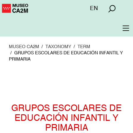
Pasar
Menú
EN
al
superior
contenido
principal
To
na
MUSEO CA2M
TAXONOMY
TERM
GRUPOS ESCOLARES DE EDUCACIÓN INFANTIL Y
PRIMARIA
GRUPOS ESCOLARES DE
EDUCACIÓN INFANTIL Y
PRIMARIA