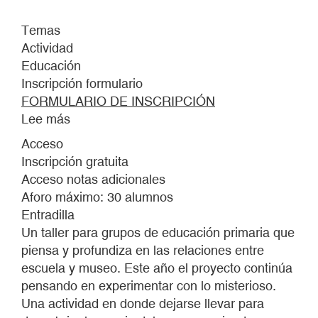
Temas
Actividad
Educación
Inscripción formulario
FORMULARIO DE INSCRIPCIÓN
Lee más
sobre
Y
Acceso
que
Inscripción gratuita
te
Acceso notas adicionales
moje
Aforo máximo: 30 alumnos
una
Entradilla
ola
Un taller para grupos de educación primaria que
¡ay!
piensa y profundiza en las relaciones entre
2023
escuela y museo. Este año el proyecto continúa
pensando en experimentar con lo misterioso.
Una actividad en donde dejarse llevar para