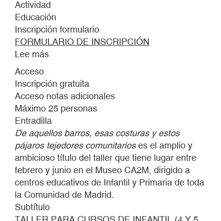
Actividad
Educación
Inscripción formulario
FORMULARIO DE INSCRIPCIÓN
Lee más
sobre
DE
Acceso
AQUELLOS
Inscripción gratuita
BARROS,
Acceso notas adicionales
ESAS
Máximo 25 personas
COSTURAS
Entradilla
Y
De aquellos barros, esas costuras y estos
ESTOS
pájaros tejedores comunitarios
es el amplio y
PÁJAROS
ambicioso título del taller que tiene lugar entre
TEJEDORES
febrero y junio en el Museo CA2M, dirigido a
COMUNITARIOS.
centros educativos de Infantil y Primaria de toda
la Comunidad de Madrid.
Subtítulo
TALLER PARA CURSOS DE INFANTIL (4 Y 5