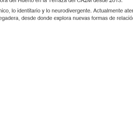
adora del Huerto en la Terraza del CA2M desde 2013.
ico, lo identitario y lo neurodivergente. Actualmente ater
Regadera, desde donde explora nuevas formas de relación 