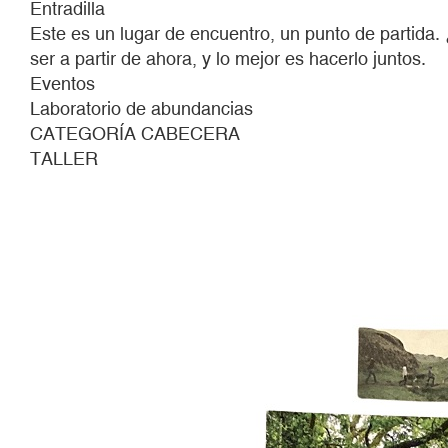
Entradilla
Una
Este es un lugar de encuentro, un punto de parti
exploración
ser a partir de ahora, y lo mejor es hacerlo juntos.
solarpunk
Eventos
para
Laboratorio de abundancias
imaginar
CATEGORÍA CABECERA
futuros
TALLER
deseables.