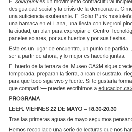
El
solarpunk
es un movimiento contracultural incipi
desigualdad social y la crisis de la democracia. Cim
una suficiencia exuberante. El Solar Punk mostoleñ
una hamaca en el Liana, una fiesta con Negroni pinch
la ciudad, un plan para expropiar el Centro Tecnoló
paneles solares, por sus huertos y por sus fiestas.
Este es un lugar de encuentro, un punto de parti
ser a partir de ahora, y lo mejor es hacerlo juntas.
El huerto de la terraza del Museo CA2M sigue creci
temporada, preparan la tierra, airean el sustrato, 
para que todo siga vivo y fuerte. Si te gustaría fo
que compartir— puedes escribirnos a
educacion.ca
PROGRAMA
LEER. VIERNES 22 DE MAYO – 18.30-20.30
Tras las primeras aguas de mayo seguimos pensando 
Hemos recopilado una serie de lecturas que nos ha