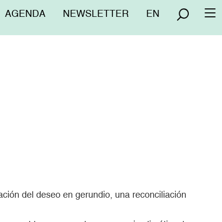
Menú
AGENDA
NEWSLETTER
EN
To
superior
na
ación del deseo en gerundio, una reconciliación