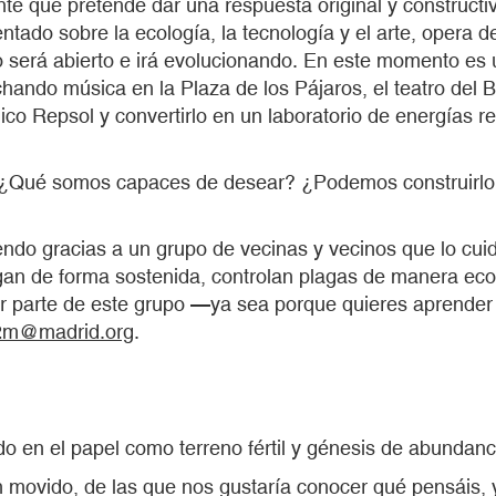
ente que pretende dar una respuesta original y construct
entado sobre la ecología, la tecnología y el arte, opera 
o será abierto e irá evolucionando. En este momento es 
ando música en la Plaza de los Pájaros, el teatro del Bo
gico Repsol y convertirlo en un laboratorio de energías
da. ¿Qué somos capaces de desear? ¿Podemos construir
endo gracias a un grupo de vecinas y vecinos que lo cui
riegan de forma sostenida, controlan plagas de manera e
rmar parte de este grupo —ya sea porque quieres aprende
2m@madrid.org
.
en el papel como terreno fértil y génesis de abundanc
n movido, de las que nos gustaría conocer qué pensáis,