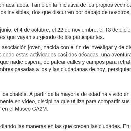
n acallados. También la iniciativa de los propios vecino
jos invisibles, ríos que discurren por debajo de nosotro
unio, el 4 de octubre, el 22 de noviembre, el 13 de dic
ses que vayan surgiendo de los participantes.
 asociación joven, nacida con el fin de investigar y de 
ciendo estas actividades casi dos décadas, una aventur
que nadie espera, de patear calles y campos para retrata
mbres pasadas a los y las ciudadanas de hoy, persiguien
e los chalets. A partir de la mayoría de edad ha vivido e
ente en vídeo, disciplina que utiliza para compartir sus 
o” en el Museo CA2M.
diando las maneras en las que crecen las ciudades. En s