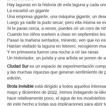
Hay lagunas en la historia de esta laguna y cada un
La escarbó un gigante
Una empresa gigante, una máquina gigante, un des
Luego ya nadie la pudo secar, pero ella misma se e
Si te paras cerca, a veces, puedes oír un coro de niñ
Cuando los niños vuelven a clase en septiembre les 
Pasan la mañana sentados, mirando, ven que no es
Habían visitado la laguna en febrero, recogieron mu
Y en primavera fueron una noche a oír las ranas
Un historiador, un jurista y una artista se ponen d
Ciudad Sur
es un espacio de experimentación compa
y las muchas riquezas que generan sentimiento de pe
edición.
Brota invisible
está dirigido a todos aquellos intere
mayo y diciembre de 2022, iremos indagando la idio
hace relativamente poco, el agua de los mostoleños 
de este hecho y todas sus implicaciones para abrir 