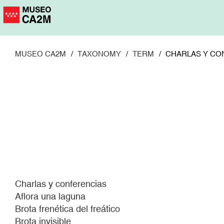
Pasar
al
contenido
principal
MUSEO CA2M
TAXONOMY
TERM
CHARLAS Y CO
Charlas y conferencias
Aflora una laguna
Brota frenética del freático
Brota invisible