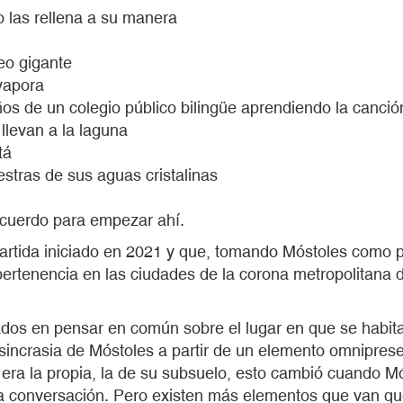
o las rellena a su manera
eo gigante
vapora
os de un colegio público bilingüe aprendiendo la canción
llevan a la laguna
tá
estras de sus aguas cristalinas
e acuerdo para empezar ahí.
rtida iniciado en 2021 y que, tomando Móstoles como pu
rtenencia en las ciudades de la corona metropolitana de
sados en pensar en común sobre el lugar en que se habita
sincrasia de Móstoles a partir de un elemento omniprese
era la propia, la de su subsuelo, esto cambió cuando Mó
la conversación. Pero existen más elementos que van qued