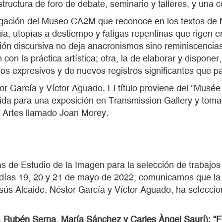
ructura de foro de debate, seminario y talleres, y una c
tigación del Museo CA2M que reconoce en los textos de M
lgia, utopías a destiempo y fatigas repentinas que rigen 
 discursiva no deja anacronismos sino reminiscencias 
 con la práctica artística; otra, la de elaborar y dispone
os expresivos y de nuevos registros significantes que p
or García y Víctor Aguado. El título proviene del "Mus
cida para una exposición en Transmission Gallery y toma
s Artes llamado Joan Morey.
s de Estudio de la Imagen para la selección de trabajos
días 19, 20 y 21 de mayo de 2022, comunicamos que la 
esús Alcaide, Néstor García y Víctor Aguado, ha seleccion
Rubén Serna, María Sánchez y Carles Àngel Saurí): “Fi