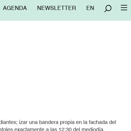
Menú
AGENDA
NEWSLETTER
EN
To
superior
na
diantes; izar una bandera propia en la fachada del
óstoles exactamente a las 12:30 del mediodía.