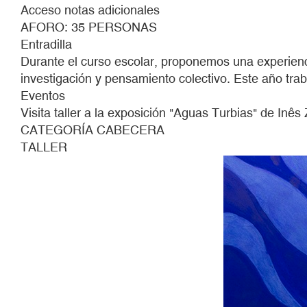
A
Acceso notas adicionales
LA
AFORO: 35 PERSONAS
EXPOSICIÓN
Entradilla
"AGUAS
Durante el curso escolar, proponemos una experienc
TURBIAS"
investigación y pensamiento colectivo. Este año tra
DE
Eventos
INÊS
Visita taller a la exposición "Aguas Turbias" de Inês
ZENHA
CATEGORÍA CABECERA
TALLER