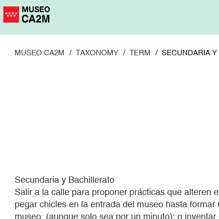
Pasar
al
contenido
principal
MUSEO CA2M
TAXONOMY
TERM
SECUNDARIA Y
Secundaria y Bachillerato
Salir a la calle para proponer prácticas que alteren 
pegar chicles en la entrada del museo hasta formar u
museo, (aunque solo sea por un minuto); o inventar