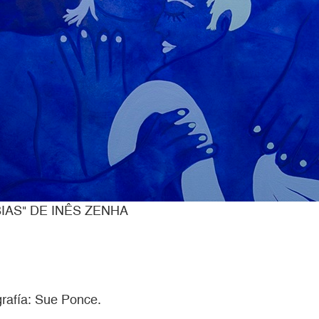
IAS" DE INÊS ZENHA
grafía: Sue Ponce.