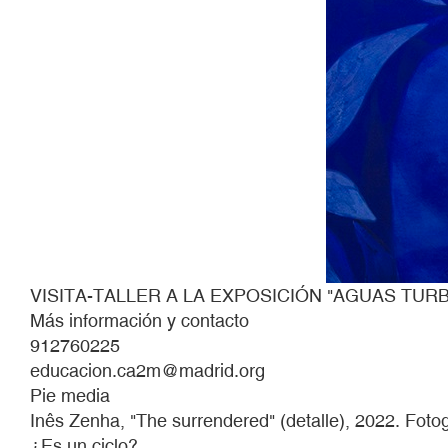
VISITA-TALLER A LA EXPOSICIÓN "AGUAS TURB
Más información y contacto
912760225
educacion.ca2m@madrid.org
Pie media
Inês Zenha, "The surrendered" (detalle), 2022. Foto
¿Es un ciclo?