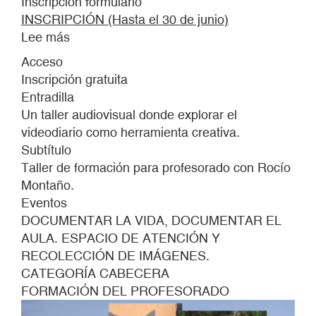
Inscripción formulario
INSCRIPCIÓN (Hasta el 30 de junio)
Lee más
sobre
DOCUMENTAR
Acceso
LA
Inscripción gratuita
VIDA,
Entradilla
DOCUMENTAR
Un taller audiovisual donde explorar el
EL
videodiario como herramienta creativa.
AULA.
Subtítulo
ESPACIO
Taller de formación para profesorado con Rocío
DE
Montaño.
ATENCIÓN
Eventos
Y
DOCUMENTAR LA VIDA, DOCUMENTAR EL
RECOLECCIÓN
AULA. ESPACIO DE ATENCIÓN Y
DE
RECOLECCIÓN DE IMÁGENES.
IMÁGENES
CATEGORÍA CABECERA
FORMACIÓN DEL PROFESORADO