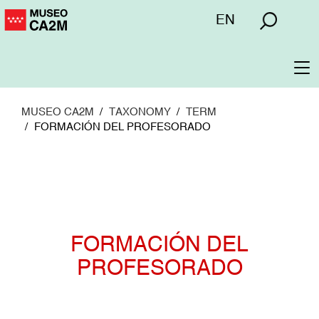
Pasar
Menú
EN
al
superior
contenido
principal
To
na
MUSEO CA2M
TAXONOMY
TERM
FORMACIÓN DEL PROFESORADO
FORMACIÓN DEL
PROFESORADO