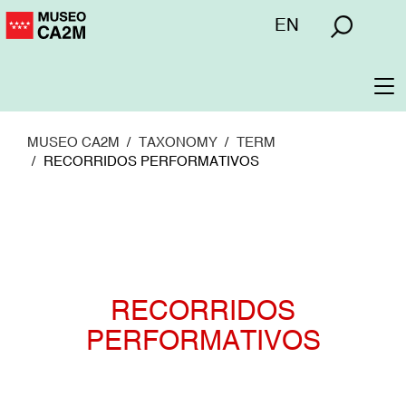
Pasar
Menú
EN
al
superior
contenido
principal
To
na
MUSEO CA2M
TAXONOMY
TERM
RECORRIDOS PERFORMATIVOS
RECORRIDOS
PERFORMATIVOS