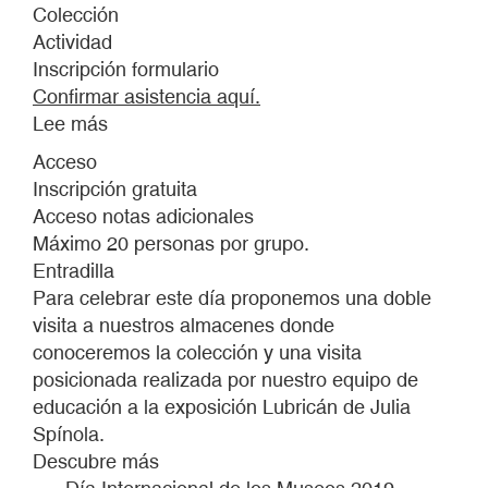
Colección
Actividad
Inscripción formulario
Confirmar asistencia aquí.
Lee más
sobre
Día
Acceso
Internacional
Inscripción gratuita
de
Acceso notas adicionales
los
Máximo 20 personas por grupo.
Museos
Entradilla
2018
Para celebrar este día proponemos una doble
visita a nuestros almacenes donde
conoceremos la colección y una visita
posicionada realizada por nuestro equipo de
educación a la exposición Lubricán de Julia
Spínola.
Descubre más