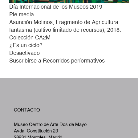
Día Internacional de los Museos 2019
Pie media
Asunción Molinos, Fragmento de Agricultura
fantasma (cultivo limitado de recursos), 2018.
Colección CA2M
¿Es un ciclo?
Desactivado
Suscribirse a Recorridos performativos
W
CONTACTO
A
Museo Centro de Arte Dos de Mayo
Avda. Constitución 23
28931 Móstoles, Madrid